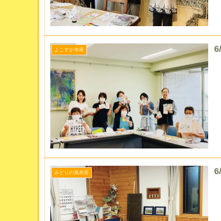
よこすか幸座
6
みどりの風幸座