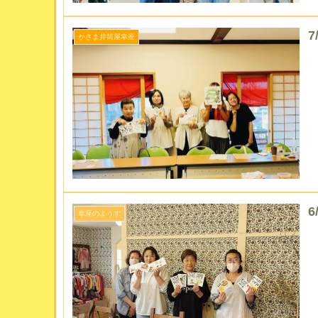
7
かさま井筒屋幸座
幸座のようす