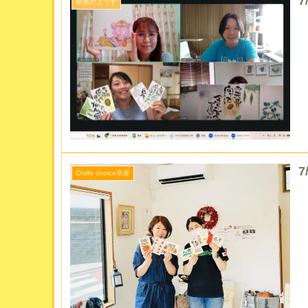
7
幸座のようす
7
Chiffy choice幸座