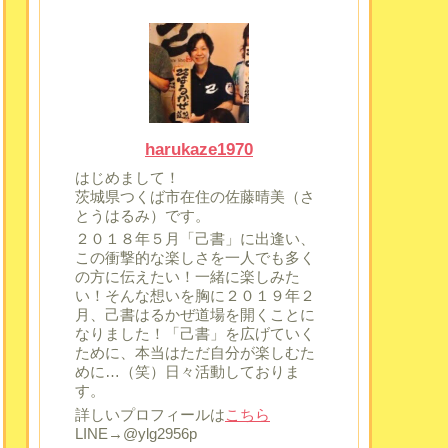
harukaze1970
はじめまして！
茨城県つくば市在住の佐藤晴美（さ
とうはるみ）です。
２０１８年５月「己書」に出逢い、
この衝撃的な楽しさを一人でも多く
の方に伝えたい！一緒に楽しみた
い！そんな想いを胸に２０１９年２
月、己書はるかぜ道場を開くことに
なりました！「己書」を広げていく
ために、本当はただ自分が楽しむた
めに…（笑）日々活動しておりま
す。
詳しいプロフィールは
こちら
LINE→@ylg2956p