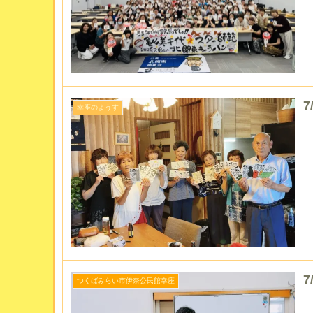
幸座のようす
7
つくばみらい市伊奈公民館幸座