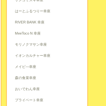
はーとふるつりー幸座
RIVER BANK 幸座
MeeToco N 幸座
モリノクマサン幸座
イオンカルチャー幸座
メイビ―幸座
森の食菜幸座
おいでわん幸座
プライベート幸座