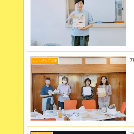
7
ここちテリア幸座