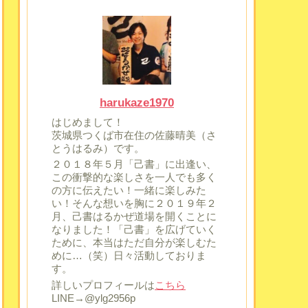
harukaze1970
はじめまして！
茨城県つくば市在住の佐藤晴美（さ
とうはるみ）です。
２０１８年５月「己書」に出逢い、
この衝撃的な楽しさを一人でも多く
の方に伝えたい！一緒に楽しみた
い！そんな想いを胸に２０１９年２
月、己書はるかぜ道場を開くことに
なりました！「己書」を広げていく
ために、本当はただ自分が楽しむた
めに…（笑）日々活動しておりま
す。
詳しいプロフィールは
こちら
LINE→@ylg2956p