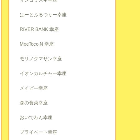
はーとふるつりー幸座
RIVER BANK 幸座
MeeToco N 幸座
モリノクマサン幸座
イオンカルチャー幸座
メイビ―幸座
森の食菜幸座
おいでわん幸座
プライベート幸座