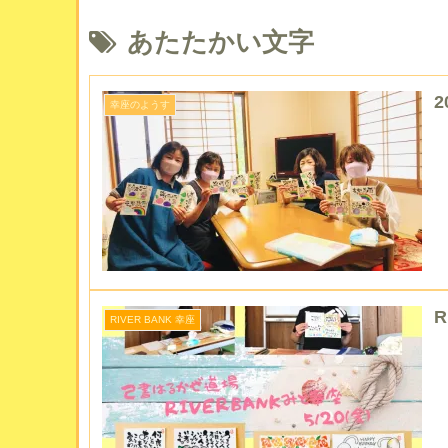
あたたかい文字
2
幸座のようす
R
RIVER BANK 幸座