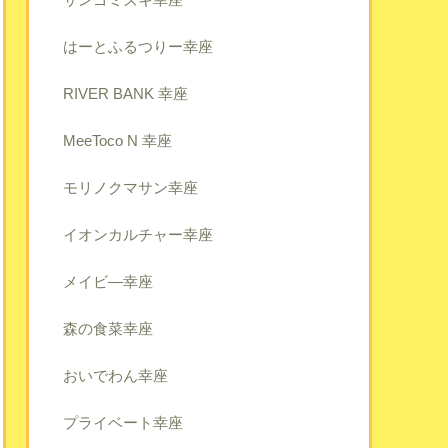
はーとふるつりー幸座
RIVER BANK 幸座
MeeToco N 幸座
モリノクマサン幸座
イオンカルチャー幸座
メイビ―幸座
森の食菜幸座
おいでわん幸座
プライベート幸座