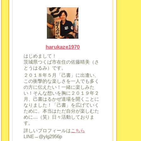
harukaze1970
はじめまして！
茨城県つくば市在住の佐藤晴美（さ
とうはるみ）です。
２０１８年５月「己書」に出逢い、
この衝撃的な楽しさを一人でも多く
の方に伝えたい！一緒に楽しみた
い！そんな想いを胸に２０１９年２
月、己書はるかぜ道場を開くことに
なりました！「己書」を広げていく
ために、本当はただ自分が楽しむた
めに…（笑）日々活動しておりま
す。
詳しいプロフィールは
こちら
LINE→@ylg2956p