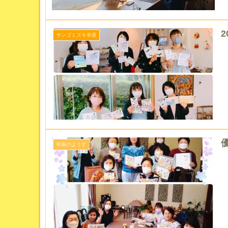
2
サンゴミズキ幸座
優
幸座のようす